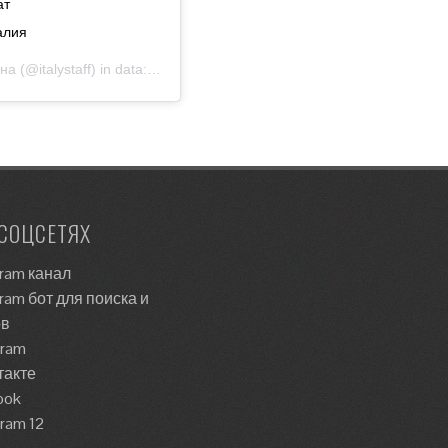
ат
алия
на
(@italystaff) in data:
7 Ott 2018 alle ore 1:59 PDT
СОЦСЕТЯХ
ram канал
ram бот для поиска и
ов
gram
такте
ook
gram 12