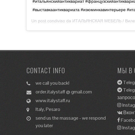
#итальянскийантиквариат #французскийантиквари
#выставкаантиквариата #изюминкавинтерьере #ит
Un post condiviso da
ИТАЛЬЯНСКАЯ МЕБЕЛЬ / Виле
CONTACT INFO
МЫ В 
Teleg
we call you back!
Teleg
order.italystaff @ gmail.com
запрос
www.italystaff.ru
Insta
Italy, Pesaro
Вкон
send us the massage - we respond
Faceb
you later
Insta