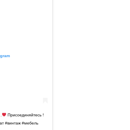
agram
.
Присоединяйтесь !
иат #винтаж #мебель